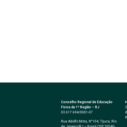
Conselho Regional de Educação
H
Física da 1ª Região – RJ
2
03.617.694/0001-07
d
W
Rua Adolfo Mota, N°104, Tijuca, Rio
de Janeiro/RJ – Brasil CEP 20540-