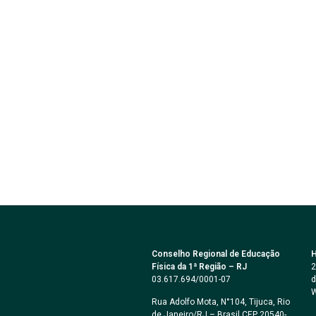
Conselho Regional de Educação
H
Física da 1ª Região – RJ
2
03.617.694/0001-07
d
W
Rua Adolfo Mota, N°104, Tijuca, Rio
de Janeiro/RJ – Brasil CEP 20540-