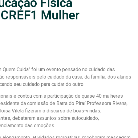
ucação Física
º CREF1 Mulher
e Quem Cuida” foi um evento pensado no cuidado das
ão responsáveis pelo cuidado da casa, da família, dos alunos
ando seu cuidado para cuidar do outro.
ionais e contou com a participação de quase 40 mulheres
residente da comissão de Barra do Piraí Professora Rivana,
oisa Vilela fizeram o discurso de boas-vindas.
pantes, debateram assuntos sobre autocuidado,
renciamento das emoções.
e alongamento, atividades recreativas, receberam massagem