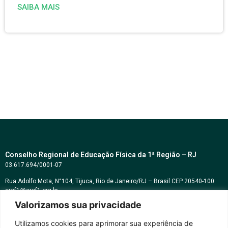
SAIBA MAIS
Conselho Regional de Educação Física da 1ª Região – RJ
03.617.694/0001-07
Rua Adolfo Mota, N°104, Tijuca, Rio de Janeiro/RJ – Brasil CEP 20540-100
cref1@cref1.org.br
Valorizamos sua privacidade
Assessoria de comunicação:
decom@cref1.org.br
Utilizamos cookies para aprimorar sua experiência de