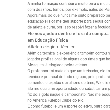
A minha formação contribui e muito para o me
com desafios, temos, por exemplo, aulas de Psi
Agora mais do que nunca me sinto preparado par
educação Física me deu suporte para seguir com 
de atleta é curta, por isso resolvi fazer a faculda
Ele nos ajudou dentro e fora do campo… 
em Educação Física
Atletas elogiam técnico
Além da técnica, a experiência também contou mu
jogador profissional de alguns dos times que h
Mesquita, é elogiado pelos atletas.
O professor foi mais do que um treinador, ele f
técnica e pessoal de todo o grupo, pelo profiss
comentou o capitão e artilheiro do time, Walefe d
Ele me deu uma oportunidade de substituir um j
fiz dois gols naquele campeonato. Não me esque
no América Futebol Clube do Rio.
E como futebol é um esporte coletivo, outra ca