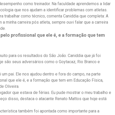
u desempenho como treinador. Na faculdade aprendemos a lidar
cologia que nos ajudam a identificar problemas com atletas.
a trabalhar como técnico, comenta Caniddia que completa: A
a minha carreira pós atleta, sempre ouvi falar que a carreira
de.
pelo profissional que ele é, e a formação que tem
ito para os resultados do São João. Caniddia que já foi
oje são seus adversários como o Goytacaz, Rio Branco e
oi um pai. Ele nos ajudou dentro e fora do campo, na parte
ional que ele é, e a formação que tem em Educação Física,
e Oliveira.
ogador que estava de férias. Eu pude mostrar o meu trabalho e
ço disso, destaca o atacante Renato Mattos que hoje está
racterística também foi apontada como importante para a