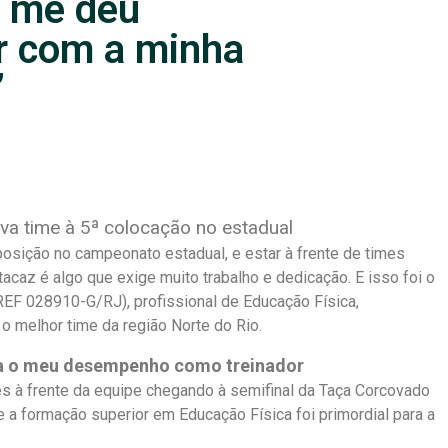
a me deu
ir com a minha
”
va time à 5ª colocação no estadual
posição no campeonato estadual, e estar à frente de times
acaz é algo que exige muito trabalho e dedicação. E isso foi o
CREF 028910-G/RJ), profissional de Educação Física,
o melhor time da região Norte do Rio.
ra o meu desempenho como treinador
s à frente da equipe chegando à semifinal da Taça Corcovado
e a formação superior em Educação Física foi primordial para a