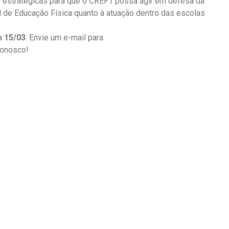
s estratégicas para que o CREF1 possa agir em defesa da
al de Educação Física quanto à atuação dentro das escolas
ia
15/03
. Envie um e-mail para
conosco!