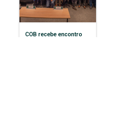
COB recebe encontro
com lideranças do
Sistema CONFEF/CREFs
para fortalecer diálogo
e construir uma Nação
Esportiva
SAIBA MAIS
Fiscalização