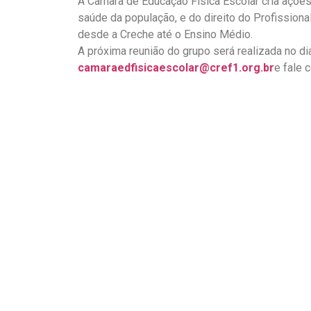
A Câmara de Educação Física Escolar cria açõe
saúde da população, e do direito do Profission
desde a Creche até o Ensino Médio.
A próxima reunião do grupo será realizada no d
camaraedfisicaescolar@cref1.org.br
e fale 