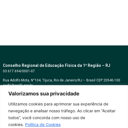
Conselho Regional de Educação Física da 1ª Região – RJ
03.617.694/0001-07
Rua Adolfo Mota, N°104, Tijuca, Rio de Janeiro/RJ – Brasil CEP 20540-100
cref1@cref1.org.br
Valorizamos sua privacidade
Assessoria de comunicação:
decom@cref1.org.br
Utilizamos cookies para aprimorar sua experiência de
navegação e analisar nosso tráfego. Ao clicar em “Aceitar
Horários de atendimento:
todos”, você concorda com nosso uso de
2ª a 6ª feira das 9h às 17h / Sábados das 09h às 13h
cookies.
Política de Cookies
Whatsapp: (21) 2569-2398