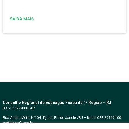
SAIBA MAIS
Conselho Regional de Educação Física da 1ª Região – RJ
03.617.694/0001-07
Rua Adolfo Mota, N°104, Tijuca, Rio de Janeiro/RJ – Brasil CEP 20540-100
cref1@cref1.org.br