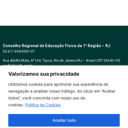
Conselho Regional de Educação Física da 1ª Região – RJ
03.617.694/0001-07
Rua Adolfo Mota, N°104, Tijuca, Rio de Janeiro/RJ – Brasil CEP 20540-100
cref1@cref1.org.br
Valorizamos sua privacidade
Assessoria de comunicação:
decom@cref1.org.br
Utilizamos cookies para aprimorar sua experiência de
navegação e analisar nosso tráfego. Ao clicar em “Aceitar
Horários de atendimento:
todos”, você concorda com nosso uso de
2ª a 6ª feira das 9h às 17h / Sábados das 09h às 13h
cookies.
Política de Cookies
Whatsapp: (21) 2569-2398
Aceitar tudo