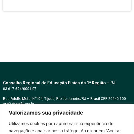
Conselho Regional de Educação Física da 1ª Região – RJ
03.617.694/0001-07
Rua Adolfo Mota, N°104, Tijuca, Rio de Janeiro/RJ – Brasil CEP 20540-100
cref1@cref1.org.br
Valorizamos sua privacidade
Assessoria de comunicação:
decom@cref1.org.br
Utilizamos cookies para aprimorar sua experiência de
navegação e analisar nosso tráfego. Ao clicar em “Aceitar