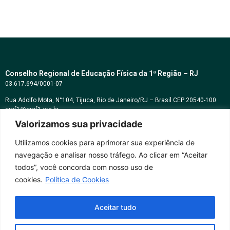
Conselho Regional de Educação Física da 1ª Região – RJ
03.617.694/0001-07
Rua Adolfo Mota, N°104, Tijuca, Rio de Janeiro/RJ – Brasil CEP 20540-100
cref1@cref1.org.br
Valorizamos sua privacidade
Assessoria de comunicação:
decom@cref1.org.br
Utilizamos cookies para aprimorar sua experiência de
navegação e analisar nosso tráfego. Ao clicar em “Aceitar
Horários de atendimento:
todos”, você concorda com nosso uso de
2ª a 6ª feira das 9h às 17h / Sábados das 09h às 13h
cookies.
Política de Cookies
Whatsapp: (21) 2569-2398
Aceitar tudo