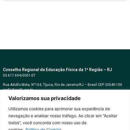
Conselho Regional de Educação Física da 1ª Região – RJ
03.617.694/0001-07
Rua Adolfo Mota, N°104, Tijuca, Rio de Janeiro/RJ – Brasil CEP 20540-100
cref1@cref1.org.br
Valorizamos sua privacidade
Assessoria de comunicação:
decom@cref1.org.br
Utilizamos cookies para aprimorar sua experiência de
navegação e analisar nosso tráfego. Ao clicar em “Aceitar
Horários de atendimento:
todos”, você concorda com nosso uso de
2ª a 6ª feira das 9h às 17h / Sábados das 09h às 13h
cookies.
Política de Cookies