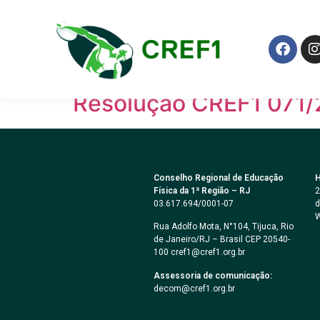
Anos:
2011
Resolução CREF1 072/
Resolução CREF1 071/
Conselho Regional de Educação
H
Física da 1ª Região – RJ
2
03.617.694/0001-07
d
W
Rua Adolfo Mota, N°104, Tijuca, Rio
de Janeiro/RJ – Brasil CEP 20540-
100 cref1@cref1.org.br
Assessoria de comunicação:
decom@cref1.org.br