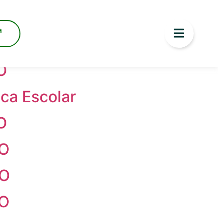
a
O
O
ica Escolar
O
ÇO
ÇO
ÇO