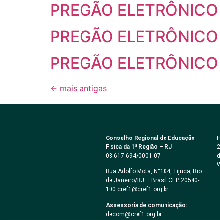
PREGÃO ELETRÔNICO 
PREGÃO ELETRÔNICO 
PREGÃO ELETRÔNICO 
←
mais antigas
Conselho Regional de Educação
H
Física da 1ª Região – RJ
2
03.617.694/0001-07
d
W
Rua Adolfo Mota, N°104, Tijuca, Rio
de Janeiro/RJ – Brasil CEP 20540-
100 cref1@cref1.org.br
Assessoria de comunicação:
decom@cref1.org.br