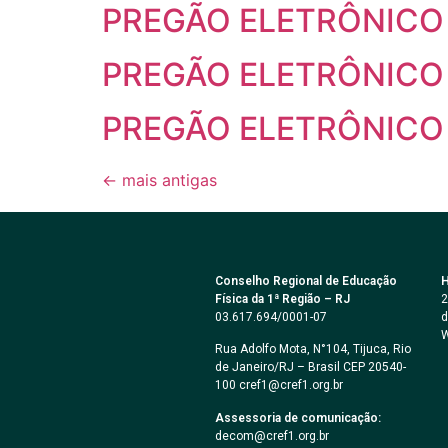
PREGÃO ELETRÔNICO 
PREGÃO ELETRÔNICO
PREGÃO ELETRÔNICO
←
mais antigas
Conselho Regional de Educação
H
Física da 1ª Região – RJ
2
03.617.694/0001-07
d
W
Rua Adolfo Mota, N°104, Tijuca, Rio
de Janeiro/RJ – Brasil CEP 20540-
100 cref1@cref1.org.br
Assessoria de comunicação:
decom@cref1.org.br