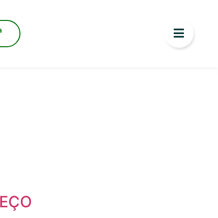
a
REÇO