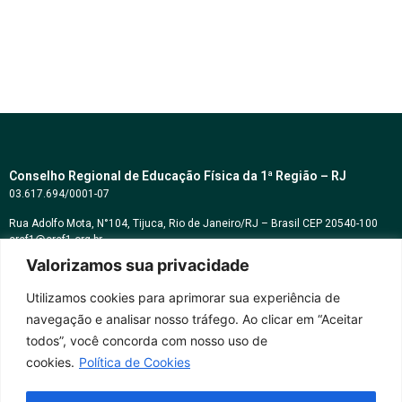
Conselho Regional de Educação Física da 1ª Região – RJ
03.617.694/0001-07
Rua Adolfo Mota, N°104, Tijuca, Rio de Janeiro/RJ – Brasil CEP 20540-100
cref1@cref1.org.br
Valorizamos sua privacidade
Assessoria de comunicação:
decom@cref1.org.br
Utilizamos cookies para aprimorar sua experiência de
navegação e analisar nosso tráfego. Ao clicar em “Aceitar
Horários de atendimento:
todos”, você concorda com nosso uso de
2ª a 6ª feira das 9h às 17h / Sábados das 09h às 13h
cookies.
Política de Cookies
Whatsapp: (21) 2569-2398