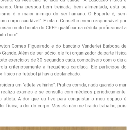
manos. Uma pessoa bem treinada, bem alimentada, está se
arismo é o maior inimigo do ser humano. O Esporte é, sem
 um corpo saudável”. E cita o Conselho como responsável por
são muito bonita do CREF qualificar na cédula profissional a
ito bom”.
Newton Gomes Figueiredo e do bancário Vanderlei Barbosa de
rande. Além de ser sócio, ele foi organizador da parte física
 oito exercícios de 30 segundos cada, compatíveis com o dia a
ola criteriosamente a frequência cardíaca. Ele participou do
r físico no futebol já havia deslanchado.
idera um “atleta velhinho”. Pratica corrida, nada quando o mar
o, realiza exames e se consulta com médicos periodicamente.
o atleta. A dor que eu tive para conquistar o meu espaço é
or física, a dor do corpo. Mas ela não me tira do trabalho, pois