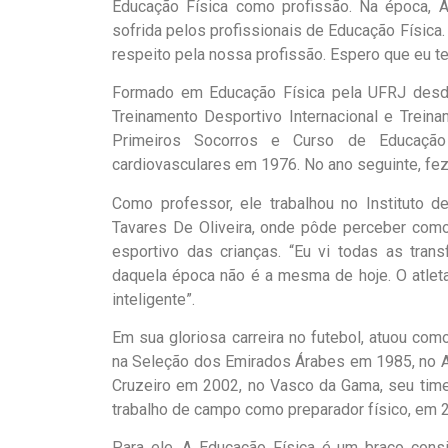
Educação Física como profissão. Na época, A
sofrida pelos profissionais de Educação Física. 
respeito pela nossa profissão. Espero que eu te
Formado em Educação Física pela UFRJ desde
Treinamento Desportivo Internacional e Trein
Primeiros Socorros e Curso de Educaçã
cardiovasculares em 1976. No ano seguinte, fe
Como professor, ele trabalhou no Instituto d
Tavares De Oliveira, onde pôde perceber com
esportivo das crianças. “Eu vi todas as tra
daquela época não é a mesma de hoje. O atleta
inteligente”.
Em sua gloriosa carreira no futebol, atuou co
na Seleção dos Emirados Árabes em 1985, no A
Cruzeiro em 2002, no Vasco da Gama, seu time
trabalho de campo como preparador físico, em 2
Para ele, A Educação Física é um braço cons