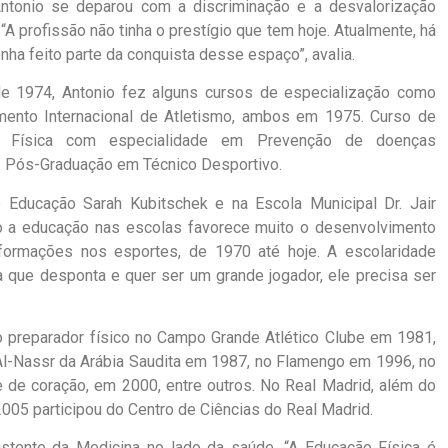
ntonio se deparou com a discriminação e a desvalorização
“A profissão não tinha o prestígio que tem hoje. Atualmente, há
nha feito parte da conquista desse espaço”, avalia.
 1974, Antonio fez alguns cursos de especialização como
amento Internacional de Atletismo, ambos em 1975. Curso de
o Física com especialidade em Prevenção de doenças
z Pós-Graduação em Técnico Desportivo.
e Educação Sarah Kubitschek e na Escola Municipal Dr. Jair
o a educação nas escolas favorece muito o desenvolvimento
nsformações nos esportes, de 1970 até hoje. A escolaridade
 que desponta e quer ser um grande jogador, ele precisa ser
mo preparador físico no Campo Grande Atlético Clube em 1981,
l-Nassr da Arábia Saudita em 1987, no Flamengo em 1996, no
 de coração, em 2000, entre outros. No Real Madrid, além do
005 participou do Centro de Ciências do Real Madrid.
istente da Medicina no lado da saúde. “A Educação Física é