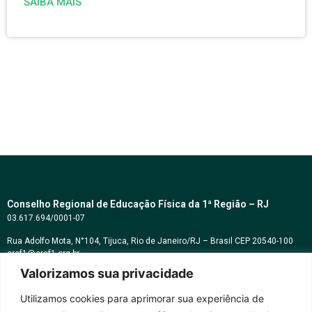
SAIBA MAIS
Conselho Regional de Educação Física da 1ª Região – RJ
03.617.694/0001-07
Rua Adolfo Mota, N°104, Tijuca, Rio de Janeiro/RJ – Brasil CEP 20540-100
cref1@cref1.org.br
Valorizamos sua privacidade
Assessoria de comunicação:
decom@cref1.org.br
Utilizamos cookies para aprimorar sua experiência de