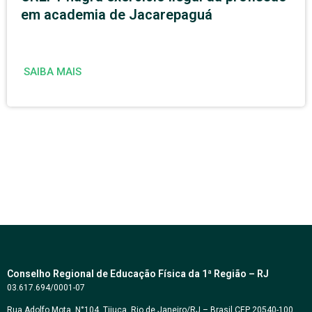
em academia de Jacarepaguá
SAIBA MAIS
Conselho Regional de Educação Física da 1ª Região – RJ
03.617.694/0001-07
Rua Adolfo Mota, N°104, Tijuca, Rio de Janeiro/RJ – Brasil CEP 20540-100