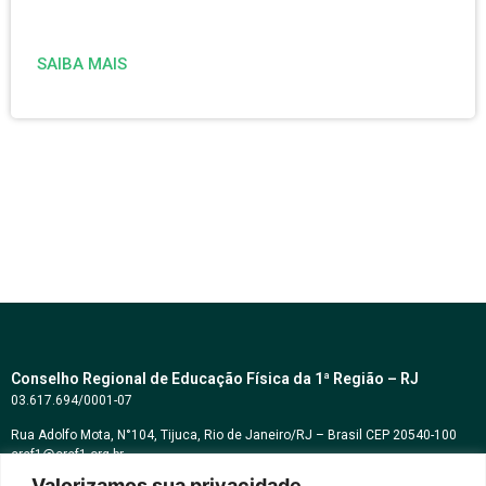
SAIBA MAIS
Conselho Regional de Educação Física da 1ª Região – RJ
03.617.694/0001-07
Rua Adolfo Mota, N°104, Tijuca, Rio de Janeiro/RJ – Brasil CEP 20540-100
cref1@cref1.org.br
Valorizamos sua privacidade