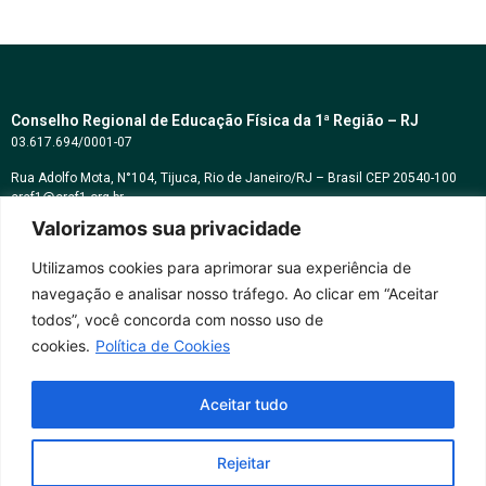
Conselho Regional de Educação Física da 1ª Região – RJ
03.617.694/0001-07
Rua Adolfo Mota, N°104, Tijuca, Rio de Janeiro/RJ – Brasil CEP 20540-100
cref1@cref1.org.br
Valorizamos sua privacidade
Assessoria de comunicação:
decom@cref1.org.br
Utilizamos cookies para aprimorar sua experiência de
navegação e analisar nosso tráfego. Ao clicar em “Aceitar
Horários de atendimento:
todos”, você concorda com nosso uso de
2ª a 6ª feira das 9h às 17h / Sábados das 09h às 13h
cookies.
Política de Cookies
Whatsapp: (21) 2569-2398
Aceitar tudo
Rejeitar