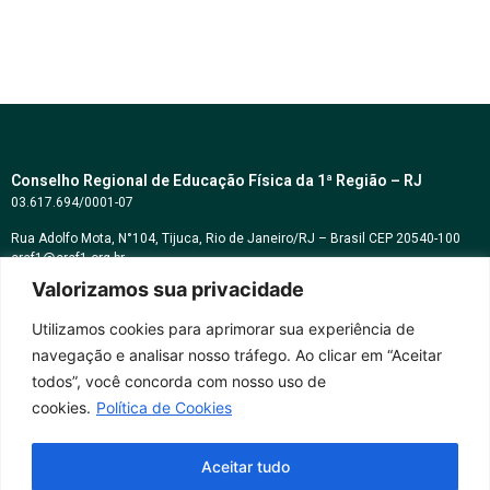
Conselho Regional de Educação Física da 1ª Região – RJ
03.617.694/0001-07
Rua Adolfo Mota, N°104, Tijuca, Rio de Janeiro/RJ – Brasil CEP 20540-100
cref1@cref1.org.br
Valorizamos sua privacidade
Assessoria de comunicação:
decom@cref1.org.br
Utilizamos cookies para aprimorar sua experiência de
navegação e analisar nosso tráfego. Ao clicar em “Aceitar
Horários de atendimento:
todos”, você concorda com nosso uso de
2ª a 6ª feira das 9h às 17h / Sábados das 09h às 13h
cookies.
Política de Cookies
Whatsapp: (21) 2569-2398
Aceitar tudo