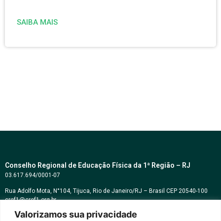
SAIBA MAIS
Conselho Regional de Educação Física da 1ª Região – RJ
03.617.694/0001-07
Rua Adolfo Mota, N°104, Tijuca, Rio de Janeiro/RJ – Brasil CEP 20540-100
cref1@cref1.org.br
Valorizamos sua privacidade
Assessoria de comunicação: