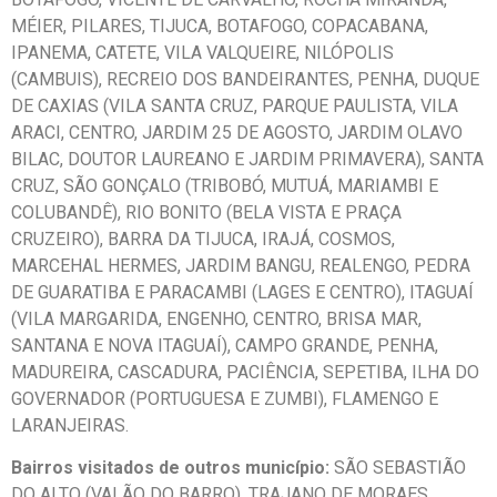
MÉIER, PILARES, TIJUCA, BOTAFOGO, COPACABANA,
IPANEMA, CATETE, VILA VALQUEIRE, NILÓPOLIS
(CAMBUIS), RECREIO DOS BANDEIRANTES, PENHA, DUQUE
DE CAXIAS (VILA SANTA CRUZ, PARQUE PAULISTA, VILA
ARACI, CENTRO, JARDIM 25 DE AGOSTO, JARDIM OLAVO
BILAC, DOUTOR LAUREANO E JARDIM PRIMAVERA), SANTA
CRUZ, SÃO GONÇALO (TRIBOBÓ, MUTUÁ, MARIAMBI E
COLUBANDÊ), RIO BONITO (BELA VISTA E PRAÇA
CRUZEIRO), BARRA DA TIJUCA, IRAJÁ, COSMOS,
MARCEHAL HERMES, JARDIM BANGU, REALENGO, PEDRA
DE GUARATIBA E PARACAMBI (LAGES E CENTRO), ITAGUAÍ
(VILA MARGARIDA, ENGENHO, CENTRO, BRISA MAR,
SANTANA E NOVA ITAGUAÍ), CAMPO GRANDE, PENHA,
MADUREIRA, CASCADURA, PACIÊNCIA, SEPETIBA, ILHA DO
GOVERNADOR (PORTUGUESA E ZUMBI), FLAMENGO E
LARANJEIRAS.
Bairros visitados de outros município:
SÃO SEBASTIÃO
DO ALTO (VALÃO DO BARRO), TRAJANO DE MORAES