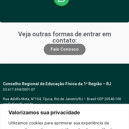
Veja outras formas de entrar em
contato:
Fale Conosco
Conselho Regional de Educação Física da 1ª Região – RJ
03.617.694/0001-07
Rua Adolfo Mota, N°104, Tijuca, Rio de Janeiro/RJ – Brasil CEP 20540-100
cref1@cref1.org.br
Valorizamos sua privacidade
Assessoria de comunicação:
decom@cref1.org.br
Utilizamos cookies para aprimorar sua experiência de