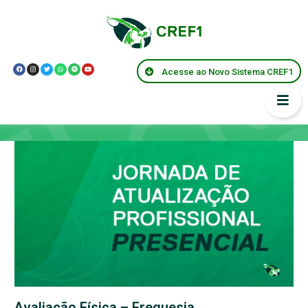
Acesse ao Novo Sistema CREF1
Capacitações
Avaliação Física – Freguesia