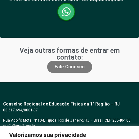
Veja outras formas de entrar em
contato:
Fale Conosco
Conselho Regional de Educação Física da 1ª Região – RJ
03.617.694/0001-07
Rua Adolfo Mota, N°104, Tijuca, Rio de Janeiro/RJ – Brasil CEP 20540-100
cref1@cref1.org.br
Valorizamos sua privacidade
Assessoria de comunicação: