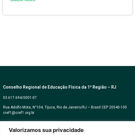
Conselho Regional de Educação Física da 1ª Região – RJ
03.617.694/0001-07
Rua Adolfo Mota, N°104, Tijuca, Rio de Janeiro/RJ – Brasil CEP 20540-100
cref1@cref1.org.br
Assessoria de comunicação:
Valorizamos sua privacidade
decom@cref1.org.br