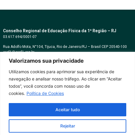
Conselho Regional de Educação Física da 1ª Região – RJ
03.617.694/0001-07
Rua Adolfo Mota, N°104, Tijuca, Rio de Janeiro/RJ – Brasil CEP 20540-100
cref1@cref1.org.br
Valorizamos sua privacidade
Assessoria de comunicação:
decom@cref1.org.br
Utilizamos cookies para aprimorar sua experiência de
navegação e analisar nosso tráfego. Ao clicar em “Aceitar
Horários de atendimento:
todos”, você concorda com nosso uso de
2ª a 6ª feira das 9h às 17h / Sábados das 09h às 13h
cookies.
Política de Cookies
Whatsapp: (21) 2569-2398
Aceitar tudo
Rejeitar