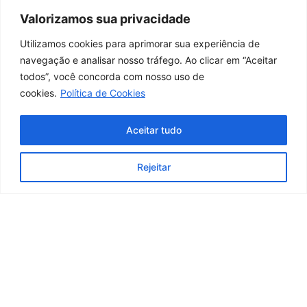
Valorizamos sua privacidade
Utilizamos cookies para aprimorar sua experiência de
navegação e analisar nosso tráfego. Ao clicar em “Aceitar
todos”, você concorda com nosso uso de
cookies.
Política de Cookies
Aceitar tudo
Conselho Regional de Educação Física da 1ª Região – RJ
Rejeitar
03.617.694/0001-07
Rua Adolfo Mota, N°104, Tijuca, Rio de Janeiro/RJ – Brasil CEP 20540-100
cref1@cref1.org.br
Assessoria de comunicação:
decom@cref1.org.br
Horários de atendimento:
2ª a 6ª feira das 9h às 17h / Sábados das 09h às 13h