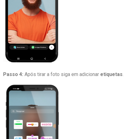
Passo 4:
Após tirar a foto siga em adicionar
etiquetas
.