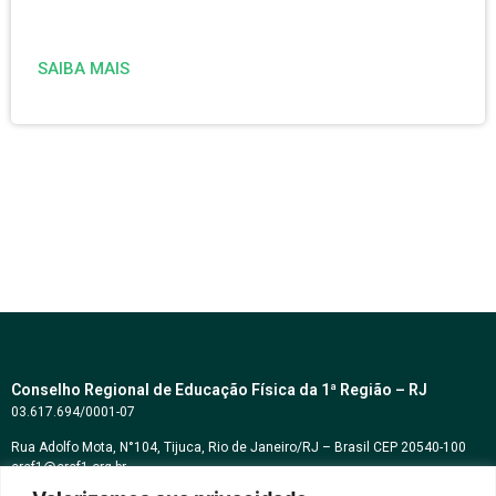
SAIBA MAIS
Conselho Regional de Educação Física da 1ª Região – RJ
03.617.694/0001-07
Rua Adolfo Mota, N°104, Tijuca, Rio de Janeiro/RJ – Brasil CEP 20540-100
cref1@cref1.org.br