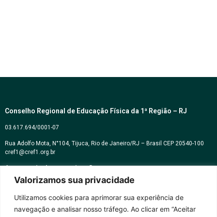
Conselho Regional de Educação Física da 1ª Região – RJ
03.617.694/0001-07
Rua Adolfo Mota, N°104, Tijuca, Rio de Janeiro/RJ – Brasil CEP 20540-100
cref1@cref1.org.br
Assessoria de comunicação:
Valorizamos sua privacidade
decom@cref1.org.br
Utilizamos cookies para aprimorar sua experiência de
navegação e analisar nosso tráfego. Ao clicar em “Aceitar
Horários de atendimento: