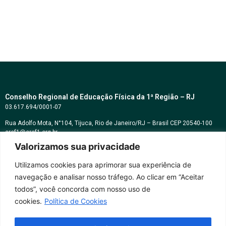
Conselho Regional de Educação Física da 1ª Região – RJ
03.617.694/0001-07
Rua Adolfo Mota, N°104, Tijuca, Rio de Janeiro/RJ – Brasil CEP 20540-100
cref1@cref1.org.br
Valorizamos sua privacidade
Assessoria de comunicação:
decom@cref1.org.br
Utilizamos cookies para aprimorar sua experiência de
navegação e analisar nosso tráfego. Ao clicar em “Aceitar
Horários de atendimento:
todos”, você concorda com nosso uso de
2ª a 6ª feira das 9h às 17h / Sábados das 09h às 13h
cookies.
Política de Cookies
Whatsapp: (21) 2569-2398