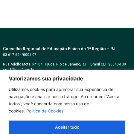
Conselho Regional de Educação Física da 1ª Região – RJ
03.617.694/0001-07
Rua Adolfo Mota, N°104, Tijuca, Rio de Janeiro/RJ – Brasil CEP 20540-100
cref1@cref1.org.br
Valorizamos sua privacidade
Assessoria de comunicação:
decom@cref1.org.br
Utilizamos cookies para aprimorar sua experiência de
navegação e analisar nosso tráfego. Ao clicar em “Aceitar
Horários de atendimento:
todos”, você concorda com nosso uso de
2ª a 6ª feira das 9h às 17h / Sábados das 09h às 13h
cookies.
Política de Cookies
Whatsapp: (21) 2569-2398
Aceitar tudo