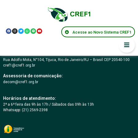
Ana Paula Ramos
Acesse ao Novo Sistema CREF1
Conselho Regional de Educação Física da 1ª Região – RJ
03.617.694/0001-07
Rua Adolfo Mota, N°104, Tijuca, Rio de Janeiro/RJ – Brasil CEP 20540-100
cref1@cref1.org.br
Assessoria de comunicação:
decom@cref1.org.br
Horários de atendimento:
2ª a 6ª feira das 9h às 17h / Sábados das 09h às 13h
Whatsapp: (21) 2569-2398