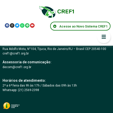
George Telles
Acesse ao Novo Sistema CREF1
Conselho Regional de Educação Física da 1ª Região – RJ
03.617.694/0001-07
Rua Adolfo Mota, N°104, Tijuca, Rio de Janeiro/RJ – Brasil CEP 20540-100
cref1@cref1.org.br
Assessoria de comunicação:
decom@cref1.org.br
Horários de atendimento:
2ª a 6ª feira das 9h às 17h / Sábados das 09h às 13h
Whatsapp: (21) 2569-2398