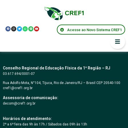
José Augusto
Ferreira do Outeiro
Acesse ao Novo Sistema CREF1
(Guto)
Conselho Regional de Educação Física da 1ª Região – RJ
03.617.694/0001-07
Rua Adolfo Mota, N°104, Tijuca, Rio de Janeiro/RJ – Brasil CEP 20540-100
cref1@cref1.org.br
Assessoria de comunicação:
decom@cref1.org.br
Horários de atendimento:
2ª a 6ª feira das 9h às 17h / Sábados das 09h às 13h