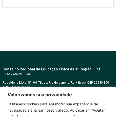
Conselho Regional de Educação Física da 1ª Região – RJ
03.617.694/0001-07
Rua Adolfo Mota, N°104, Tijuca, Rio de Janeiro/RJ – Brasil CEP 20540-100
cref1@cref1.org.br
Valorizamos sua privacidade
Assessoria de comunicação:
decom@cref1.org.br
Utilizamos cookies para aprimorar sua experiência de
navegação e analisar nosso tráfego. Ao clicar em “Aceitar
Horários de atendimento: