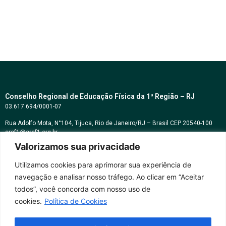
Conselho Regional de Educação Física da 1ª Região – RJ
03.617.694/0001-07
Rua Adolfo Mota, N°104, Tijuca, Rio de Janeiro/RJ – Brasil CEP 20540-100
cref1@cref1.org.br
Valorizamos sua privacidade
Assessoria de comunicação:
decom@cref1.org.br
Utilizamos cookies para aprimorar sua experiência de
navegação e analisar nosso tráfego. Ao clicar em “Aceitar
Horários de atendimento:
todos”, você concorda com nosso uso de
2ª a 6ª feira das 9h às 17h / Sábados das 09h às 13h
cookies.
Política de Cookies
Whatsapp: (21) 2569-2398