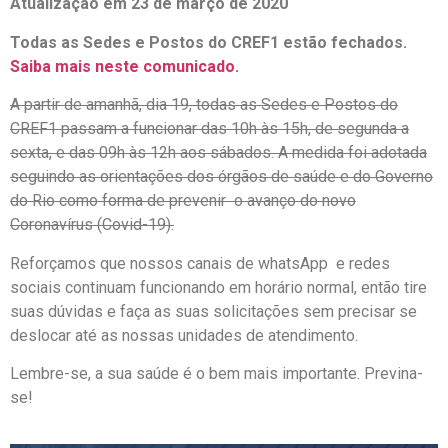
Atualização em 23 de março de 2020
Todas as Sedes e Postos do CREF1 estão fechados.
Saiba mais neste comunicado.
A partir de amanhã, dia 19, todas as Sedes e Postos do
CREF1 passam a funcionar das 10h às 15h, de segunda a
sexta, e das 09h às 12h aos sábados. A medida foi adotada
seguindo as orientações dos órgãos de saúde e do Governo
do Rio como forma de prevenir o avanço do novo
Coronavírus (Covid-19).
Reforçamos que nossos canais de whatsApp e redes
sociais continuam funcionando em horário normal, então tire
suas dúvidas e faça as suas solicitações sem precisar se
deslocar até as nossas unidades de atendimento.
Lembre-se, a sua saúde é o bem mais importante. Previna-
se!