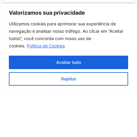
Valorizamos sua privacidade
Utilizamos cookies para aprimorar sua experiência de
navegação e analisar nosso tráfego. Ao clicar em “Aceitar
todos”, você concorda com nosso uso de
cookies.
Política de Cookies
Aceitar tudo
Conselho Regional de Educação Física da 1ª Região – RJ
Rejeitar
03.617.694/0001-07
Rua Adolfo Mota, N°104, Tijuca, Rio de Janeiro/RJ – Brasil CEP 20540-100
cref1@cref1.org.br
Assessoria de comunicação:
decom@cref1.org.br