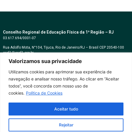
Conselho Regional de Educação Física da 1ª Região – RJ
03.617.694/0001-07
Rua Adolfo Mota, N°104, Tijuca, Rio de Janeiro/RJ – Brasil CEP 20540-100
cref1@cref1.org.br
Valorizamos sua privacidade
Assessoria de comunicação:
decom@cref1.org.br
Utilizamos cookies para aprimorar sua experiência de
navegação e analisar nosso tráfego. Ao clicar em “Aceitar
Horários de atendimento:
todos”, você concorda com nosso uso de
2ª a 6ª feira das 9h às 17h / Sábados das 09h às 13h
cookies.
Política de Cookies
Whatsapp: (21) 2569-2398
Aceitar tudo
Rejeitar