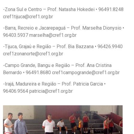
-Zona Sul e Centro – Prof. Natasha Hokedei • 96491.8248
cref1tijuca@cref1.org.br
-Barra, Recreio e Jacarepaguá – Prof. Marselha Dionysio •
96403.5937 marselha@cref1.org.br
-Tijuca, Grajaú e Região – Prof. Bia Bazzana • 96426.9940
cref1zonanorte@cref1.org.br
-Campo Grande, Bangu e Região – Prof. Ana Cristina
Bernardo • 96491.8680 cref1campogrande@cref1.org.br
-Irajá, Madureira e Região – Prof. Patricia Garcia •
96406.9564 patricia@cref1.org.br