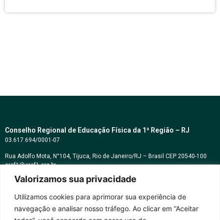
Conselho Regional de Educação Física da 1ª Região – RJ
03.617.694/0001-07
Rua Adolfo Mota, N°104, Tijuca, Rio de Janeiro/RJ – Brasil CEP 20540-100
cref1@cref1.org.br
Valorizamos sua privacidade
Assessoria de comunicação:
decom@cref1.org.br
Utilizamos cookies para aprimorar sua experiência de
navegação e analisar nosso tráfego. Ao clicar em “Aceitar
Horários de atendimento: