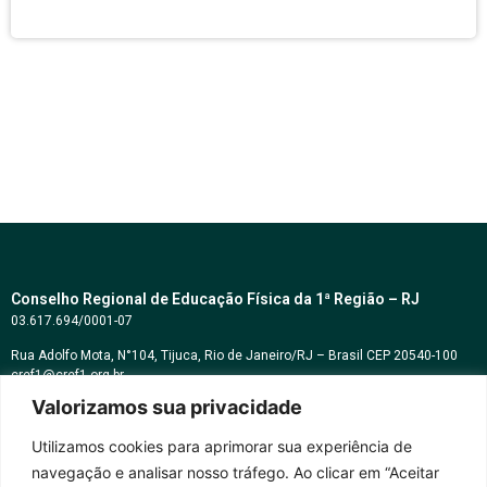
Conselho Regional de Educação Física da 1ª Região – RJ
03.617.694/0001-07
Rua Adolfo Mota, N°104, Tijuca, Rio de Janeiro/RJ – Brasil CEP 20540-100
cref1@cref1.org.br
Valorizamos sua privacidade
Assessoria de comunicação:
decom@cref1.org.br
Utilizamos cookies para aprimorar sua experiência de
navegação e analisar nosso tráfego. Ao clicar em “Aceitar