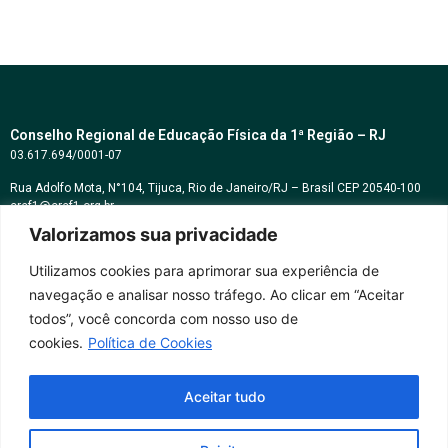
Conselho Regional de Educação Física da 1ª Região – RJ
03.617.694/0001-07
Rua Adolfo Mota, N°104, Tijuca, Rio de Janeiro/RJ – Brasil CEP 20540-100
cref1@cref1.org.br
Valorizamos sua privacidade
Assessoria de comunicação:
decom@cref1.org.br
Utilizamos cookies para aprimorar sua experiência de
navegação e analisar nosso tráfego. Ao clicar em “Aceitar
Horários de atendimento:
todos”, você concorda com nosso uso de
2ª a 6ª feira das 9h às 17h / Sábados das 09h às 13h
cookies.
Política de Cookies
Whatsapp: (21) 2569-2398
Aceitar tudo