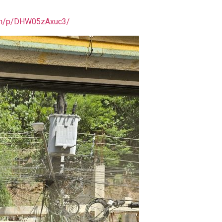
com/p/DHW05zAxuc3/