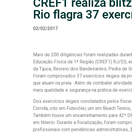
CREF1 realiza blitz
Rio flagra 37 exerc
02/02/2017
Mais de 200 diligências foram realizadas duran
Educação Física da 1ª Região (CREF1) RJ/ES, entr
da Tijuca, Recreio dos Bandeirantes, Pedra de Gu
Foram comprovados 37 exercícios ilegais da pr
que atuam na praia. Além de combater atividades
mais qualidade e segurança na prática de exercíc
Dos exercícios ilegais constatados pelos fisca
Corrida, oito em Futevôlei, um em Beach Tennis
Também houve um encaminhamento para 42º DP d
em Niterói. Durante a fiscalização, foram comp
profissionais com pendências administrativas, 