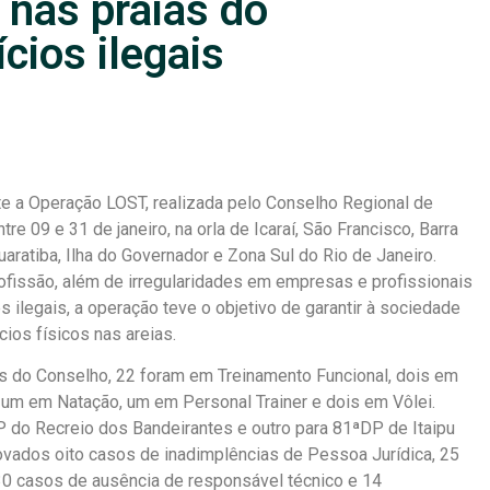
 nas praias do
ícios ilegais
te a Operação LOST, realizada pelo Conselho Regional de
e 09 e 31 de janeiro, na orla de Icaraí, São Francisco, Barra
aratiba, Ilha do Governador e Zona Sul do Rio de Janeiro.
ofissão, além de irregularidades em empresas e profissionais
 ilegais, a operação teve o objetivo de garantir à sociedade
ios físicos nas areias.
is do Conselho, 22 foram em Treinamento Funcional, dois em
, um em Natação, um em Personal Trainer e dois em Vôlei.
o Recreio dos Bandeirantes e outro para 81ªDP de Itaipu
rovados oito casos de inadimplências de Pessoa Jurídica, 25
30 casos de ausência de responsável técnico e 14