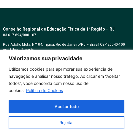
Conselho Regional de Educação Física da 1ª Região – RJ
03.617.694/0001-07
Rua Adolfo Mota, N°104, Tijuca, Rio de Janeiro/RJ – Brasil CEP 20540-100
cref1@cref1.org.br
Valorizamos sua privacidade
Assessoria de comunicação:
decom@cref1.org.br
Utilizamos cookies para aprimorar sua experiência de
navegação e analisar nosso tráfego. Ao clicar em “Aceitar
Horários de atendimento:
todos”, você concorda com nosso uso de
2ª a 6ª feira das 9h às 17h / Sábados das 09h às 13h
cookies.
Política de Cookies
Whatsapp: (21) 2569-2398
Aceitar tudo
Rejeitar