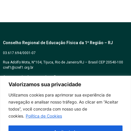
Conselho Regional de Educação Física da 1ª Região – RJ
03.617.694/0001-07
Rua Adolfo Mota, N°104, Tijuca, Rio de Janeiro/RJ – Brasil CEP 20540-100
cref1@cref1.org.br
Assessoria de comunicação:
Valorizamos sua privacidade
decom@cref1.org.br
Utilizamos cookies para aprimorar sua experiência de
navegação e analisar nosso tráfego. Ao clicar em “Aceitar
Horários de atendimento:
todos”, você concorda com nosso uso de
2ª a 6ª feira das 9h às 17h / Sábados das 09h às 13h
cookies.
Política de Cookies
Whatsapp: (21) 2569-2398