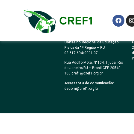
CREFLIX
Conselho Regional de Educação
H
Física da 1ª Região – RJ
2
03.617.694/0001-07
d
W
Rua Adolfo Mota, N°104, Tijuca, Rio
de Janeiro/RJ – Brasil CEP 20540-
100 cref1@cref1.org.br
Assessoria de comunicação:
decom@cref1.org.br