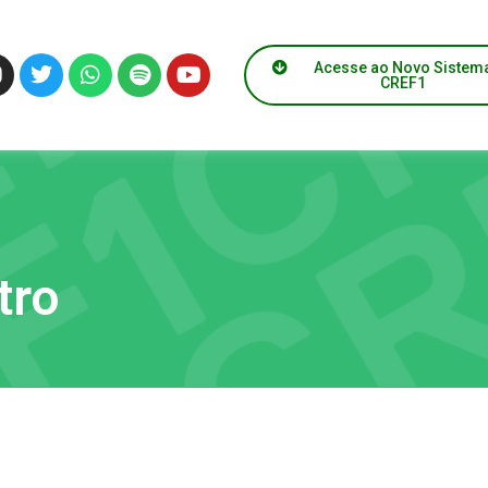
Acesse ao Novo Sistem
CREF1
tro