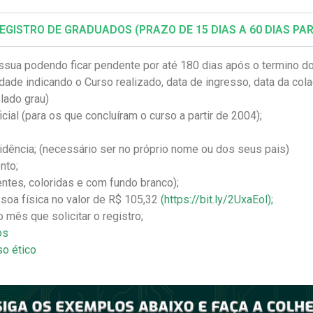
ISTRO DE GRADUADOS (PRAZO DE 15 DIAS A 60 DIAS PAR
ossua podendo ficar pendente por até 180 dias após o termino do
dade indicando o Curso realizado, data de ingresso, data da col
olado grau)
icial (para os que concluíram o curso a partir de 2004);
idência; (necessário ser no próprio nome ou dos seus pais)
nto;
entes, coloridas e com fundo branco);
soa física no valor de R$ 105,32
(https://bit.ly/2UxaEol)
;
mês que solicitar o registro;
os
o ético