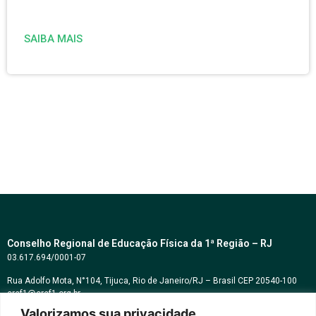
SAIBA MAIS
Conselho Regional de Educação Física da 1ª Região – RJ
03.617.694/0001-07
Rua Adolfo Mota, N°104, Tijuca, Rio de Janeiro/RJ – Brasil CEP 20540-100
cref1@cref1.org.br
Valorizamos sua privacidade